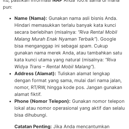
itu, pastikan informasi
NAP
Anda 100% sama di mana
pun:
Name (Nama):
Gunakan nama asli bisnis Anda.
Hindari memasukkan terlalu banyak kata kunci
secara berlebihan (misalnya:
“Riva Rental Mobil
Malang Murah Enak Nyaman Terbaik”
). Google
bisa menganggap ini sebagai
spam
. Cukup
gunakan nama merek Anda, atau tambahkan satu
kata kunci utama yang natural (misalnya:
“Riva
Widya Trans – Rental Mobil Malang”
).
Address (Alamat):
Tuliskan alamat lengkap
dengan format yang sama, mulai dari nama jalan,
nomor, RT/RW, hingga kode pos. Jangan gunakan
alamat fiktif.
Phone (Nomor Telepon):
Gunakan nomor telepon
lokal atau nomor operasional yang aktif dan selalu
bisa dihubungi.
Catatan Penting:
Jika Anda mencantumkan