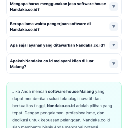
Mengapa harus menggunakan jasa software house
menggunakan Microsoft ASP.NET, untuk gratis bisa
▼
Nandaka.co.id?
menggunakan open source seperti PHP. Untuk mobile:
Java Android/Kotlin untuk Android, Swift Code untuk iOS.
Karena Nandaka.co.id menawarkan penghematan biaya,
Berapa lama waktu pengerjaan software di
Untuk hybrid tersedia Flutter (Google), React Native
kemudahan proses, pengalaman bertahun-tahun,
▼
Nandaka.co.id?
(Facebook), dan IONIC (Drifty.co).
penggunaan teknologi terbaru, serta jaminan ketepatan
waktu dan keakuratan fungsional aplikasi yang diminta.
Waktu pengerjaan bervariasi tergantung jenis perangkat
Apa saja layanan yang ditawarkan Nandaka.co.id?
▼
lunak dan fungsinya. Nandaka.co.id berkomitmen
menyelesaikan proyek secara profesional sesuai kontrak
Nandaka.co.id menyediakan pengembangan software
yang telah disepakati tanpa keterlambatan.
Apakah Nandaka.co.id melayani klien di luar
kustom, desain UI/UX yang menarik dan responsif,
▼
Malang?
pengembangan aplikasi mobile untuk Android dan iOS,
integrasi sistem untuk bisnis, serta maintenance dan
Ya, Nandaka.co.id melayani klien di seluruh Indonesia.
dukungan teknis.
Meskipun berbasis di Malang, komunikasi dan koordinasi
proyek dapat dilakukan secara online sehingga tidak
Jika Anda mencari
software house Malang
yang
terbatas oleh lokasi geografis.
dapat memberikan solusi teknologi inovatif dan
berkualitas tinggi,
Nandaka.co.id
adalah pilihan yang
tepat. Dengan pengalaman, profesionalisme, dan
dedikasi untuk kepuasan pelanggan, Nandaka.co.id
siap membantu bisnis Anda mencapai potensi