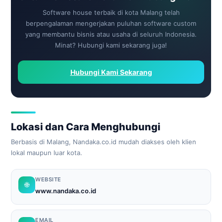
Software house terbaik di kota Malang telah
berpengalaman mengerjakan puluhan software custom
yang membantu bisnis atau usaha di seluruh Indonesia.
Minat? Hubungi kami sekarang juga!
Hubungi Kami Sekarang
Lokasi dan Cara Menghubungi
Berbasis di Malang, Nandaka.co.id mudah diakses oleh klien
lokal maupun luar kota.
WEBSITE
🌐
www.nandaka.co.id
EMAIL