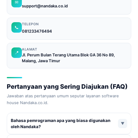
✉
support@nandaka.co.id
TELEPON
📞
081233476494
ALAMAT
📍
Jl. Perum Bulan Terang Utama Blok GA 36 No 89,
Malang, Jawa Timur
Pertanyaan yang Sering Diajukan (FAQ)
Jawaban atas pertanyaan umum seputar layanan software
house Nandaka.co.id.
Bahasa pemrograman apa yang biasa digunakan
▼
oleh Nandaka?
Tergantung kebutuhan klien. Untuk berbayar bisa