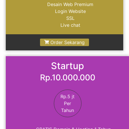
Desain Web Premium
Login Website
SSL
Live chat
Order Sekarang
Startup
Rp.10.000.000
Rp.5 jt
Per
Tahun